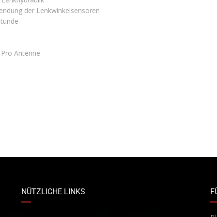
rwendung der Lenkwinkelsensoren
Stunde
r Pro Antenne
NÜTZLICHE LINKS
F