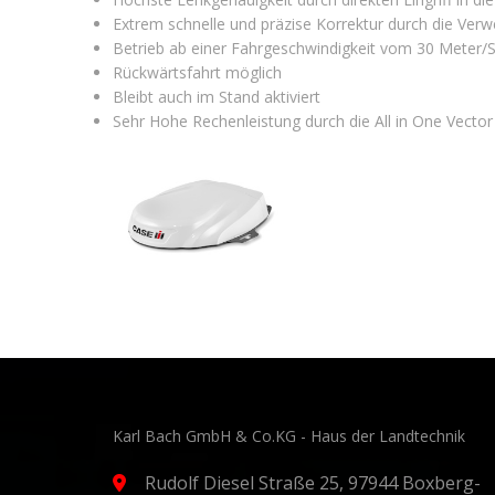
Extrem schnelle und präzise Korrektur durch die Ve
Betrieb ab einer Fahrgeschwindigkeit vom 30 Meter/
Rückwärtsfahrt möglich
Bleibt auch im Stand aktiviert
Sehr Hohe Rechenleistung durch die All in One Vecto
Karl Bach GmbH & Co.KG - Haus der Landtechnik
Rudolf Diesel Straße 25, 97944 Boxberg-