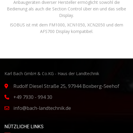
Anbaugeräten diverser Hersteller ermöglicht sowohl die
Bedienung als auch die Section Control über ein und das selbe
Display.
ISOBUS ist mit dem FM1000, XCN1050, XCN2050 und dem
AFS700 Display kompatibel.
Karl Bach GmbH & Co.KG - Haus der Landtechnik
Rudolf Diesel Straße 25, 97944 Boxberg-Seehof
+49 7930 - 994 30
info@bach-landtechnik.de
NÜTZLICHE LINKS