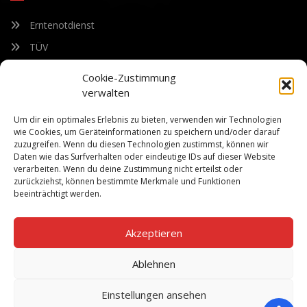
Erntenotdienst
TÜV
Nacherntecheck
Cookie-Zustimmung
verwalten
FÜR UNSEREN NEWSLETTER ANMELDEN
Um dir ein optimales Erlebnis zu bieten, verwenden wir Technologien
wie Cookies, um Geräteinformationen zu speichern und/oder darauf
zuzugreifen. Wenn du diesen Technologien zustimmst, können wir
Bleiben Sie auf dem Laufenden über unsere sich ständig
Daten wie das Surfverhalten oder eindeutige IDs auf dieser Website
weiterentwickelnden Produkteigenschaften und Technologien.
verarbeiten. Wenn du deine Zustimmung nicht erteilst oder
Geben Sie Ihre E-Mail-Adresse ein und abonnieren Sie unseren
zurückziehst, können bestimmte Merkmale und Funktionen
Newsletter.
beeinträchtigt werden.
Akzeptieren
Ablehnen
Abonnieren
Einstellungen ansehen