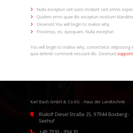
Nulla excepturi sint iusto incidunt sed omnis exped
Quidem error quae illo excepturi nostrum blanditi
Deserunt.You will begin to realise why
Possimus, ex, quisquam. Nulla excepturi
You will begin to realise why, consectetur adipisicin
quia deleniti commodi nesciunt illo. Deserunt.
suppor
Karl Bach GmbH & Co.KG - Haus der Landtechnik
Rudolf Diesel Straße 25, 97944 Boxberg-
Seehof
+49 7930 - 994 30