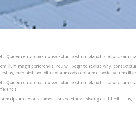
 elit. Quidem error quae illo excepturi nostrum blanditiis laboriosam 
 illum magni perferendis. You will begin to realise why, consectetur a
estias, eum nihil expedita dolorum odio dolorem, explicabo rem illu
 elit. Quidem error quae illo excepturi nostrum blanditiis laboriosam 
ferendis.
Lorem ipsum dolor sit amet, consectetur adipiscing elit. Ut elit tellus,