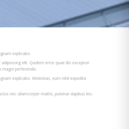
magnam explicabo.
dipisicing elit. Quidem error quae illo excepturi
m magni perferendis.
magnam explicabo. Molestias, eum nihil expedita
 luctus nec ullamcorper mattis, pulvinar dapibus leo.