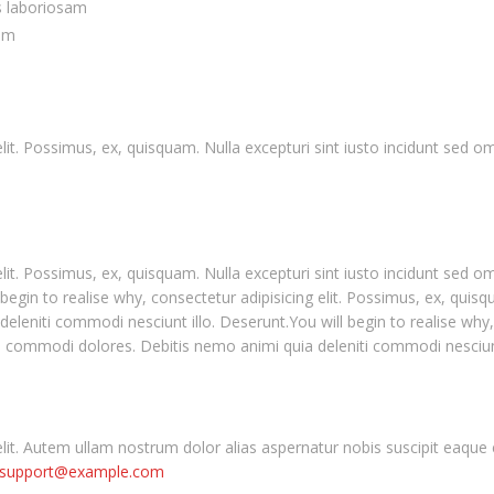
is laboriosam
rem
g elit. Possimus, ex, quisquam. Nulla excepturi sint iusto incidunt se
g elit. Possimus, ex, quisquam. Nulla excepturi sint iusto incidunt se
 begin to realise why, consectetur adipisicing elit. Possimus, ex, quisq
leniti commodi nesciunt illo. Deserunt.You will begin to realise why, 
a, commodi dolores. Debitis nemo animi quia deleniti commodi nesciunt
 elit. Autem ullam nostrum dolor alias aspernatur nobis suscipit eaque
support@example.com