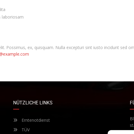
ita
is laboriosam
g elit. Possimus, ex, quisquam. Nulla excepturi sint iusto incidunt se
t@example.com
NÜTZLICHE LINKS
F
Bl
Erntenotdienst
st
TÜV
Te