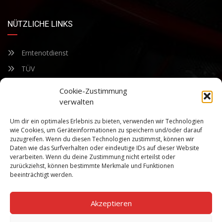
NÜTZLICHE LINKS
Erntenotdienst
TÜV
Nacherntecheck
Cookie-Zustimmung
verwalten
FÜR UNSEREN NEWSLETTER ANMELDEN
Um dir ein optimales Erlebnis zu bieten, verwenden wir Technologien
wie Cookies, um Geräteinformationen zu speichern und/oder darauf
zuzugreifen. Wenn du diesen Technologien zustimmst, können wir
Bleiben Sie auf dem Laufenden über unsere sich ständig
Daten wie das Surfverhalten oder eindeutige IDs auf dieser Website
weiterentwickelnden Produkteigenschaften und Technologien.
verarbeiten. Wenn du deine Zustimmung nicht erteilst oder
Geben Sie Ihre E-Mail-Adresse ein und abonnieren Sie unseren
zurückziehst, können bestimmte Merkmale und Funktionen
Newsletter.
beeinträchtigt werden.
Akzeptieren