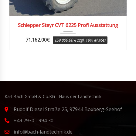
2011
7500
Schlepper Steyr CVT 6225 Profi Ausstattung
71.162,00
€
(59.800,00 € zzgl. 19% MwSt)
Karl Bach GmbH & Co.KG - Haus der Landtechnik
Rudolf Diesel Straße 25, 97944 Boxberg-Seehof
+49 7930 - 994 30
info@bach-landtechnik.de