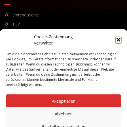
Erntenotdienst
TÜV
Nacherntecheck
Cookie-Zustimmung
verwalten
FÜR UNSEREN NEWSLETTER ANMELDEN
Um dir ein optimales Erlebnis zu bieten, verwenden wir Technologien
wie Cookies, um Geräteinformationen zu speichern und/oder darauf
zuzugreifen. Wenn du diesen Technologien zustimmst, können wir
Bleiben Sie auf dem Laufenden über unsere sich ständig
Daten wie das Surfverhalten oder eindeutige IDs auf dieser Website
weiterentwickelnden Produkteigenschaften und Technologien.
verarbeiten. Wenn du deine Zustimmung nicht erteilst oder
Geben Sie Ihre E-Mail-Adresse ein und abonnieren Sie unseren
zurückziehst, können bestimmte Merkmale und Funktionen
Newsletter.
beeinträchtigt werden.
Akzeptieren
Ablehnen
Abonnieren
Einstellungen ansehen