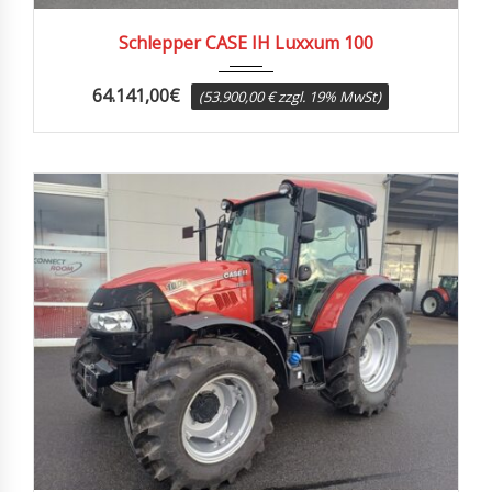
2018
3300
Schlepper CASE IH Luxxum 100
64.141,00
€
(53.900,00 € zzgl. 19% MwSt)