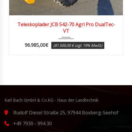
2019
2522
Teleskoplader JCB 542-70 Agri Pro DualTec-
VT
96.985,00
€
(81.500,00 € zzgl. 19% MwSt)
Karl Bach GmbH & Co.KG - Haus der Landtechnik
Rudolf Diesel Straße 25, 97944 Boxberg-Seehof
+49 7930 - 994 30