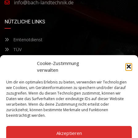
info@bach-landtechnik.de
NÜTZLICHE LINKS
Erntenotdienst
TÜV
Nacherntecheck
Cookie-Zustimmung
verwalten
FÜR UNSEREN NEWSLETTER ANMELDEN
Um dir ein optimales Erlebnis zu bieten, verwenden wir Technologien
wie Cookies, um Geräteinformationen zu speichern und/oder darauf
zuzugreifen. Wenn du diesen Technologien zustimmst, können wir
Bleiben Sie auf dem Laufenden über unsere sich ständig
Daten wie das Surfverhalten oder eindeutige IDs auf dieser Website
weiterentwickelnden Produkteigenschaften und Technologien.
verarbeiten. Wenn du deine Zustimmung nicht erteilst oder
Geben Sie Ihre E-Mail-Adresse ein und abonnieren Sie unseren
zurückziehst, können bestimmte Merkmale und Funktionen
Newsletter.
beeinträchtigt werden.
Akzeptieren