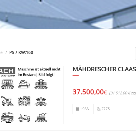
te
PS / KW:160
MÄHDRESCHER CLAAS
37.500,00
€
(31.512,00 € z
1988
2775