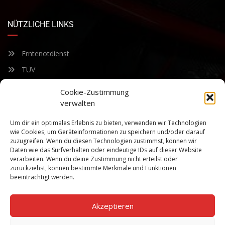
NÜTZLICHE LINKS
Erntenotdienst
TÜV
Nacherntecheck
Cookie-Zustimmung
verwalten
FÜR UNSEREN NEWSLETTER ANMELDEN
Um dir ein optimales Erlebnis zu bieten, verwenden wir Technologien
wie Cookies, um Geräteinformationen zu speichern und/oder darauf
zuzugreifen. Wenn du diesen Technologien zustimmst, können wir
Bleiben Sie auf dem Laufenden über unsere sich ständig
Daten wie das Surfverhalten oder eindeutige IDs auf dieser Website
weiterentwickelnden Produkteigenschaften und Technologien.
verarbeiten. Wenn du deine Zustimmung nicht erteilst oder
Geben Sie Ihre E-Mail-Adresse ein und abonnieren Sie unseren
zurückziehst, können bestimmte Merkmale und Funktionen
Newsletter.
beeinträchtigt werden.
Akzeptieren