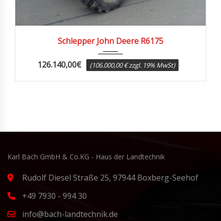
2015
4000
Schlepper John Deere R6175
126.140,00
€
(106.000,00 € zzgl. 19% MwSt)
Karl Bach GmbH & Co.KG - Haus der Landtechnik
Rudolf Diesel Straße 25, 97944 Boxberg-Seehof
+49 7930 - 994 30
info@bach-landtechnik.de