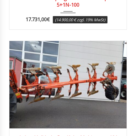
5+1N-100
17.731,00
€
(14.900,00 € zzgl. 19% MwSt)
2005