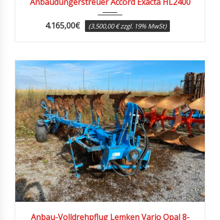
Anbaudüngerstreuer Accord Exacta HL2400
4.165,00
€
(3.500,00 € zzgl. 19% MwSt)
2004
Anbau-Volldrehpflug Lemken Vario Opal 8-