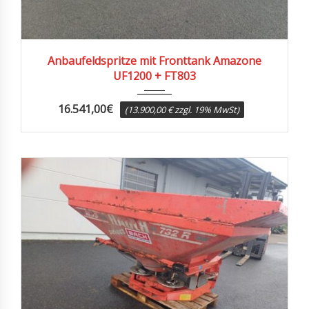
Anbaufeldspritze mit Fronttank Amazone
UF1200 + FT803
16.541,00
€
(13.900,00 € zzgl. 19% MwSt)