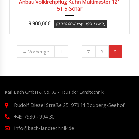
Anbau Volldrehpflug Kuhn Multimaster 121
5T 5-Schar
9.900,00
€
(8.319,00 € zzgl. 19% MwSt)
…
9
← Vorherige
1
7
8
Karl Bach GmbH & Co.KG - Haus der Landtechnik
Rudolf Diesel Straße 25, 97944 Boxberg-Seehof
+49 7930 - 994 30
info@bach-landtechnik.de