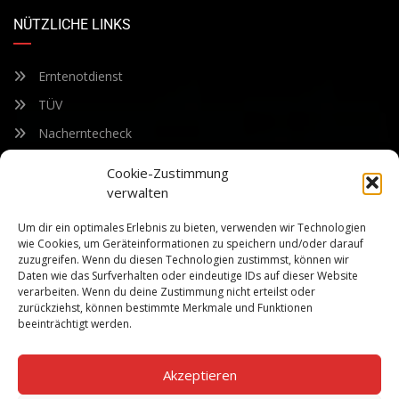
NÜTZLICHE LINKS
Erntenotdienst
TÜV
Nacherntecheck
Cookie-Zustimmung
FÜR UNSEREN NEWSLETTER ANMELDEN
verwalten
Um dir ein optimales Erlebnis zu bieten, verwenden wir Technologien
Bleiben Sie auf dem Laufenden über unsere sich ständig
wie Cookies, um Geräteinformationen zu speichern und/oder darauf
weiterentwickelnden Produkteigenschaften und Technologien.
zuzugreifen. Wenn du diesen Technologien zustimmst, können wir
Geben Sie Ihre E-Mail-Adresse ein und abonnieren Sie unseren
Daten wie das Surfverhalten oder eindeutige IDs auf dieser Website
verarbeiten. Wenn du deine Zustimmung nicht erteilst oder
Newsletter.
zurückziehst, können bestimmte Merkmale und Funktionen
beeinträchtigt werden.
Akzeptieren
Abonnieren