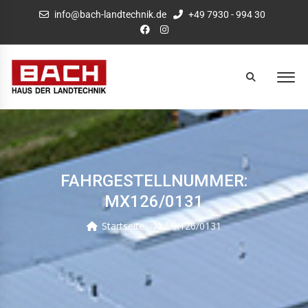
info@bach-landtechnik.de
+49 7930 - 994 30
FAHRGESTELLNUMMER:
MX126/0131
Startseite
MX126/0131