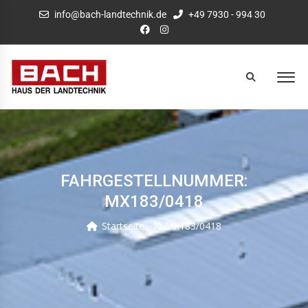
info@bach-landtechnik.de
+49 7930 - 994 30
FAHRGESTELLNUMMER:
MX183/0418
Startseite
MX183/0418