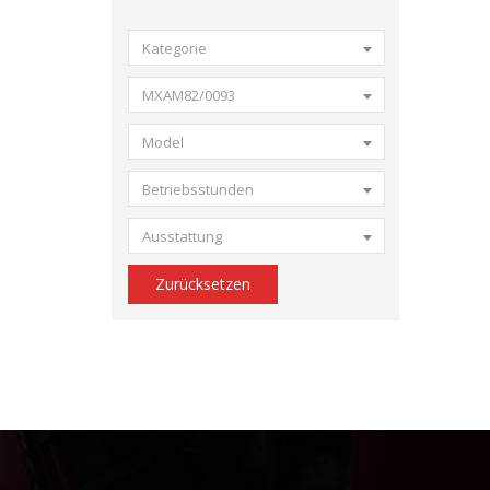
Kategorie
MXAM82/0093
Model
Betriebsstunden
Ausstattung
Zurücksetzen