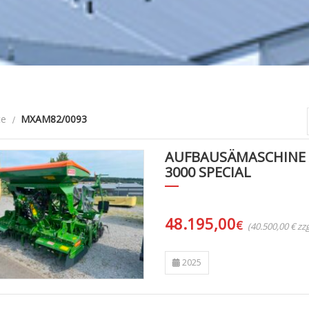
te
MXAM82/0093
AUFBAUSÄMASCHINE
3000 SPECIAL
48.195,00
€
(40.500,00 € z
2025