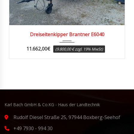
Dreiseitenkipper Brantner E6040
11.662,00
€
(9.800,00 € zzgl. 19% MwSt)
Karl Bach GmbH & Co.KG - Haus der Landtechnik
Rudolf Diesel Straße 25, 97944 Boxberg-Seehof
+49 7930 - 994 30