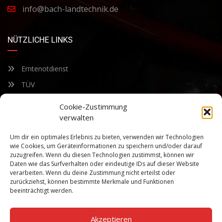
info@bach-landtechnik.de
NÜTZLICHE LINKS
Erntenotdienst
TÜV
Nacherntecheck
Cookie-Zustimmung
verwalten
FÜR UNSEREN NEWSLETTER ANMELDEN
Um dir ein optimales Erlebnis zu bieten, verwenden wir Technologien
wie Cookies, um Geräteinformationen zu speichern und/oder darauf
zuzugreifen. Wenn du diesen Technologien zustimmst, können wir
Bleiben Sie auf dem Laufenden über unsere sich ständig
Daten wie das Surfverhalten oder eindeutige IDs auf dieser Website
weiterentwickelnden Produkteigenschaften und Technologien.
verarbeiten. Wenn du deine Zustimmung nicht erteilst oder
Geben Sie Ihre E-Mail-Adresse ein und abonnieren Sie unseren
zurückziehst, können bestimmte Merkmale und Funktionen
Newsletter.
beeinträchtigt werden.
Akzeptieren