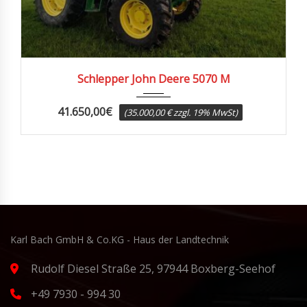
2013
3061
Schlepper John Deere 5070 M
41.650,00
€
(35.000,00 € zzgl. 19% MwSt)
Karl Bach GmbH & Co.KG - Haus der Landtechnik
Rudolf Diesel Straße 25, 97944 Boxberg-Seehof
+49 7930 - 994 30