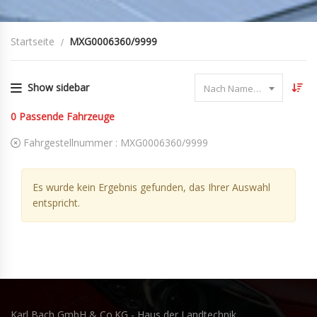
Startseite
MXG0006360/9999
Show sidebar
Nach Name sortieren
0
Passende Fahrzeuge
Fahrgestellnummer :
MXG0006360/9999
Es wurde kein Ergebnis gefunden, das Ihrer Auswahl
entspricht.
Karl Bach GmbH & Co.KG - Haus der Landtechnik