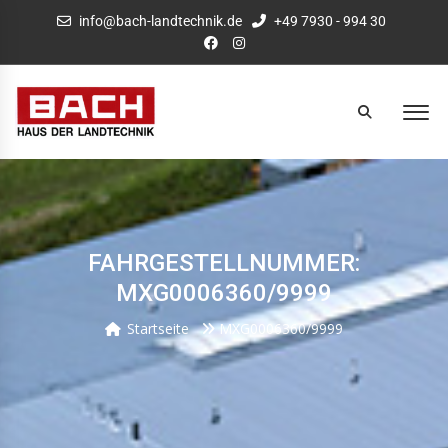
info@bach-landtechnik.de
+49 7930 - 994 30
FAHRGESTELLNUMMER:
MXG0006360/9999
Startseite
MXG0006360/9999