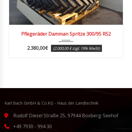
Pflegeräder Damman Spritze 300/95 R52
2.380,00
€
(2.000,00 € zzgl. 19% MwSt)
Karl Bach GmbH & Co.KG - Haus der Landtechnik
Rudolf Diesel Straße 25, 97944 Boxberg-Seehof
+49 7930 - 994 30