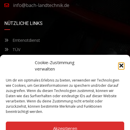
info@bach-landtechnik.de
NÜTZLICHE LINKS
Erntenotdienst
TÜV
Nacherntecheck
Cookie-Zustimmung
verwalten
FÜR UNSEREN NEWSLETTER ANMELDEN
Um dir ein optimales Erlebnis zu bieten, verwenden wir Technologien
wie Cookies, um Geräteinformationen zu speichern und/oder darauf
zuzugreifen. Wenn du diesen Technologien zustimmst, können wir
Bleiben Sie auf dem Laufenden über unsere sich ständig
Daten wie das Surfverhalten oder eindeutige IDs auf dieser Website
weiterentwickelnden Produkteigenschaften und Technologien.
verarbeiten. Wenn du deine Zustimmung nicht erteilst oder
Geben Sie Ihre E-Mail-Adresse ein und abonnieren Sie unseren
zurückziehst, können bestimmte Merkmale und Funktionen
Newsletter.
beeinträchtigt werden.
Akzeptieren