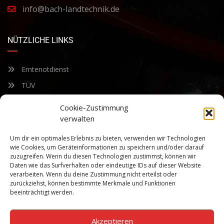
info@bach-landtechnik.de
NÜTZLICHE LINKS
Erntenotdienst
TÜV
Nacherntecheck
Cookie-Zustimmung
verwalten
FÜR UNSEREN NEWSLETTER ANMELDEN
Um dir ein optimales Erlebnis zu bieten, verwenden wir Technologien
wie Cookies, um Geräteinformationen zu speichern und/oder darauf
zuzugreifen. Wenn du diesen Technologien zustimmst, können wir
Bleiben Sie auf dem Laufenden über unsere sich ständig
Daten wie das Surfverhalten oder eindeutige IDs auf dieser Website
weiterentwickelnden Produkteigenschaften und Technologien.
verarbeiten. Wenn du deine Zustimmung nicht erteilst oder
Geben Sie Ihre E-Mail-Adresse ein und abonnieren Sie unseren
zurückziehst, können bestimmte Merkmale und Funktionen
Newsletter.
beeinträchtigt werden.
Akzeptieren