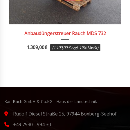
2001
Anbaudüngerstreuer Rauch MDS 732
1.309,00
€
(1.100,00 € zzgl. 19% MwSt)
Karl Bach GmbH & Co.KG - Haus der Landtechnik
Rudolf Diesel Straße 25, 97944 Boxberg-Seehof
+49 7930 - 994 30