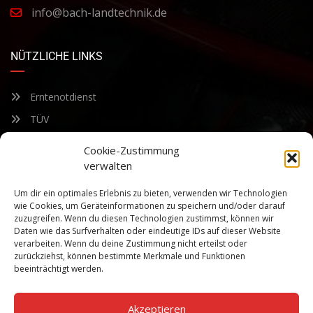
info@bach-landtechnik.de
NÜTZLICHE LINKS
Erntenotdienst
TÜV
Nacherntecheck
Cookie-Zustimmung
verwalten
FÜR UNSEREN NEWSLETTER ANMELDEN
Um dir ein optimales Erlebnis zu bieten, verwenden wir Technologien
wie Cookies, um Geräteinformationen zu speichern und/oder darauf
zuzugreifen. Wenn du diesen Technologien zustimmst, können wir
Bleiben Sie auf dem Laufenden über unsere sich ständig
Daten wie das Surfverhalten oder eindeutige IDs auf dieser Website
weiterentwickelnden Produkteigenschaften und Technologien.
verarbeiten. Wenn du deine Zustimmung nicht erteilst oder
Geben Sie Ihre E-Mail-Adresse ein und abonnieren Sie unseren
zurückziehst, können bestimmte Merkmale und Funktionen
Newsletter.
beeinträchtigt werden.
Akzeptieren