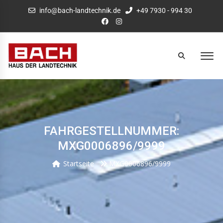
info@bach-landtechnik.de
+49 7930 - 994 30
FAHRGESTELLNUMMER:
MXG0006896/9999
Startseite
MXG0006896/9999