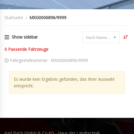
Startseite
MXG0006896/9999
Show sidebar
Nach Name sortieren
0
Passende Fahrzeuge
Fahrgestellnummer :
MXG0006896/9999
Es wurde kein Ergebnis gefunden, das Ihrer Auswahl
entspricht.
Karl Bach GmbH & Co.KG - Haus der Landtechnik