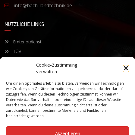
info@bach-landtechnik.de
NÜTZLICHE LINKS
Erntenotdienst
TÜV
Nacherntecheck
Cookie-Zustimmung
verwalten
FÜR UNSEREN NEWSLETTER ANMELDEN
Um dir ein optimales Erlebnis zu bieten, verwenden wir Technologien
wie Cookies, um Geräteinformationen zu speichern und/oder darauf
zuzugreifen. Wenn du diesen Technologien zustimmst, können wir
Bleiben Sie auf dem Laufenden über unsere sich ständig
Daten wie das Surfverhalten oder eindeutige IDs auf dieser Website
weiterentwickelnden Produkteigenschaften und Technologien.
verarbeiten. Wenn du deine Zustimmung nicht erteilst oder
Geben Sie Ihre E-Mail-Adresse ein und abonnieren Sie unseren
zurückziehst, können bestimmte Merkmale und Funktionen
Newsletter.
beeinträchtigt werden.
Akzeptieren