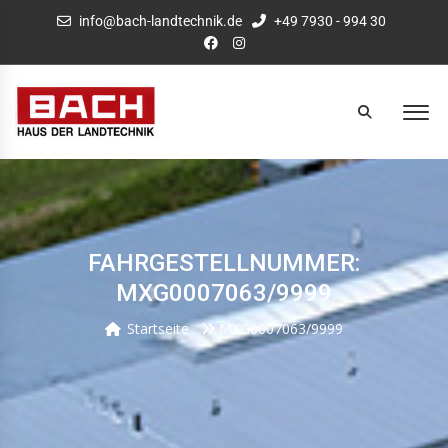
info@bach-landtechnik.de
+49 7930 - 994 30
FAHRGESTELLNUMMER:
MXG0007063/9999
Startseite
MXG0007063/9999