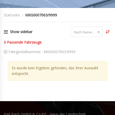
Startseite
MXG0007063/9999
Show sidebar
Nach Name sortieren
0
Passende Fahrzeuge
Fahrgestellnummer :
MXG0007063/9999
Es wurde kein Ergebnis gefunden, das Ihrer Auswahl
entspricht.
Karl Bach GmbH & Co.KG - Haus der Landtechnik