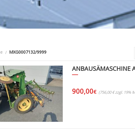
te
MXG0007132/9999
ANBAUSÄMASCHINE 
900,00
€
(756,00 € zzgl. 19% 