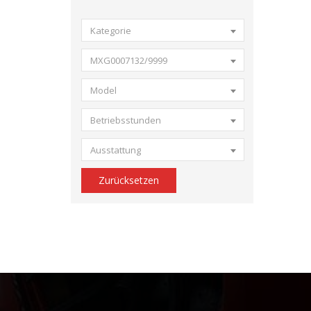
Kategorie
MXG0007132/9999
Model
Betriebsstunden
Ausstattung
Zurücksetzen