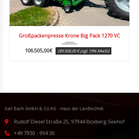
2019
22710
Großpackenpresse Krone Big Pack 1270 VC
106.505,00
€
(89.500,00 € zzgl. 19% MwSt)
Karl Bach GmbH & Co.KG - Haus der Landtechnik
Rudolf Diesel Straße 25, 97944 Boxberg-Seehof
+49 7930 - 994 30