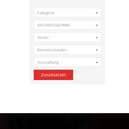
Kategorie
MXG0007242/9999
Model
Betriebsstunden
Ausstattung
Zurücksetzen