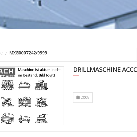
te
MXG0007242/9999
DRILLMASCHINE ACCO
2009