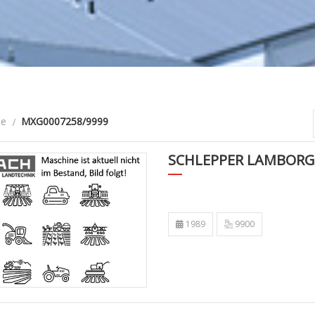
te
MXG0007258/9999
SCHLEPPER LAMBORG
1989
9900