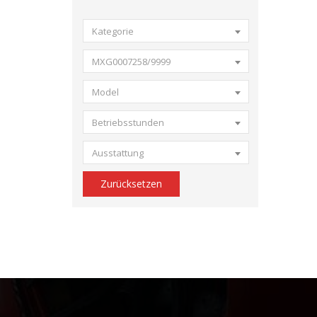
Kategorie
MXG0007258/9999
Model
Betriebsstunden
Ausstattung
Zurücksetzen