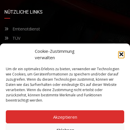
NÜTZLICHE LINKS
Erntenotdienst
TÜV
Nacherntecheck
Cookie-Zustimmung
verwalten
FÜR UNSEREN NEWSLETTER ANMELDEN
Um dir ein optimales Erlebnis zu bieten, verwenden wir Technologien
wie Cookies, um Geräteinformationen zu speichern und/oder darauf
zuzugreifen. Wenn du diesen Technologien zustimmst, können wir
Bleiben Sie auf dem Laufenden über unsere sich ständig
Daten wie das Surfverhalten oder eindeutige IDs auf dieser Website
weiterentwickelnden Produkteigenschaften und Technologien.
verarbeiten. Wenn du deine Zustimmung nicht erteilst oder
Geben Sie Ihre E-Mail-Adresse ein und abonnieren Sie unseren
zurückziehst, können bestimmte Merkmale und Funktionen
Newsletter.
beeinträchtigt werden.
Akzeptieren
Ablehnen