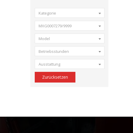
Kategorie
MXG0007279/9999
Model
Betriebsstunden
Ausstattung
Zurücksetzen