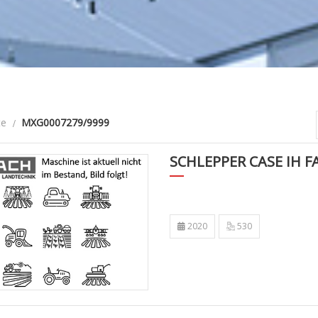
te
MXG0007279/9999
SCHLEPPER CASE IH 
2020
530