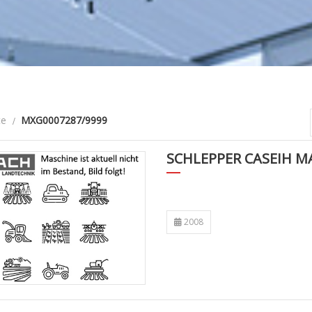
te
MXG0007287/9999
SCHLEPPER CASEIH 
2008