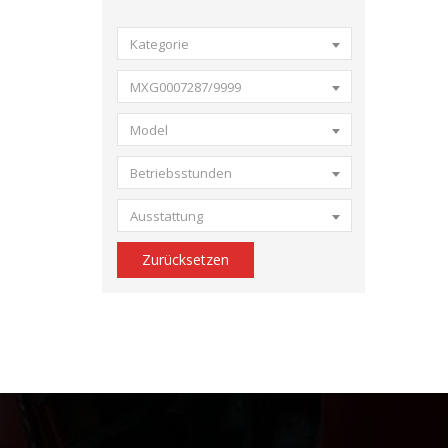
Kategorie
MXG0007287/9999
Model
Betriebsstunden
Ausstattung
Zurücksetzen