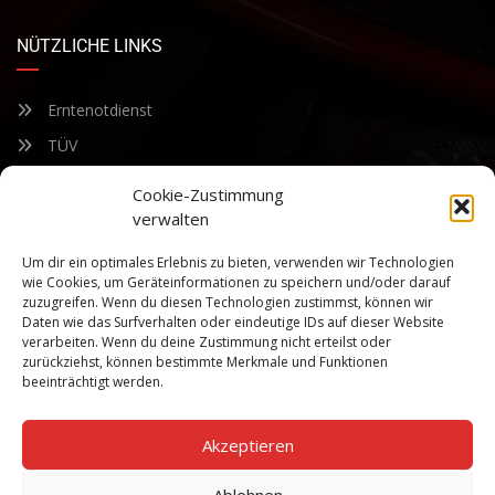
NÜTZLICHE LINKS
Erntenotdienst
TÜV
Nacherntecheck
Cookie-Zustimmung
verwalten
FÜR UNSEREN NEWSLETTER ANMELDEN
Um dir ein optimales Erlebnis zu bieten, verwenden wir Technologien
wie Cookies, um Geräteinformationen zu speichern und/oder darauf
zuzugreifen. Wenn du diesen Technologien zustimmst, können wir
Bleiben Sie auf dem Laufenden über unsere sich ständig
Daten wie das Surfverhalten oder eindeutige IDs auf dieser Website
weiterentwickelnden Produkteigenschaften und Technologien.
verarbeiten. Wenn du deine Zustimmung nicht erteilst oder
Geben Sie Ihre E-Mail-Adresse ein und abonnieren Sie unseren
zurückziehst, können bestimmte Merkmale und Funktionen
Newsletter.
beeinträchtigt werden.
Akzeptieren
Ablehnen