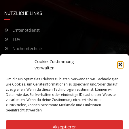
NÜTZLICHE LINKS
Erntenotdienst
TÜV
Nacherntecheck
Cookie-Zustimmung
FÜR UNSEREN NEWSLETTER ANMELDEN
verwalten
Um dir ein optimales Erlebnis zu bieten, verwenden wir Technologien
Bleiben Sie auf dem Laufenden über unsere sich ständig
wie Cookies, um Geräteinformationen zu speichern und/oder darauf
weiterentwickelnden Produkteigenschaften und Technologien.
zuzugreifen. Wenn du diesen Technologien zustimmst, können wir
Geben Sie Ihre E-Mail-Adresse ein und abonnieren Sie unseren
Daten wie das Surfverhalten oder eindeutige IDs auf dieser Website
verarbeiten. Wenn du deine Zustimmung nicht erteilst oder
Newsletter.
zurückziehst, können bestimmte Merkmale und Funktionen
beeinträchtigt werden.
Akzeptieren