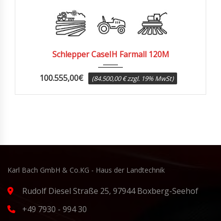
46
Schlepper CaseIH Farmall 120M
100.555,00
€
(84.500,00 € zzgl. 19% MwSt)
Karl Bach GmbH & Co.KG - Haus der Landtechnik
Rudolf Diesel Straße 25, 97944 Boxberg-Seehof
+49 7930 - 994 30