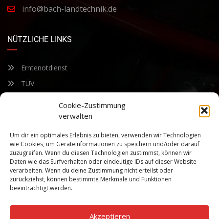
info@bach-landtechnik.de
NÜTZLICHE LINKS
Erntenotdienst
TÜV
Nacherntecheck
Cookie-Zustimmung
verwalten
FÜR UNSEREN NEWSLETTER ANMELDEN
Um dir ein optimales Erlebnis zu bieten, verwenden wir Technologien
wie Cookies, um Geräteinformationen zu speichern und/oder darauf
zuzugreifen. Wenn du diesen Technologien zustimmst, können wir
Bleiben Sie auf dem Laufenden über unsere sich ständig
Daten wie das Surfverhalten oder eindeutige IDs auf dieser Website
weiterentwickelnden Produkteigenschaften und Technologien.
verarbeiten. Wenn du deine Zustimmung nicht erteilst oder
Geben Sie Ihre E-Mail-Adresse ein und abonnieren Sie unseren
zurückziehst, können bestimmte Merkmale und Funktionen
Newsletter.
beeinträchtigt werden.
Akzeptieren