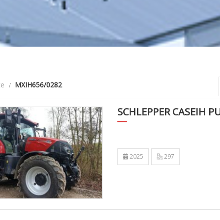
te
MXIH656/0282
SCHLEPPER CASEIH P
2025
297