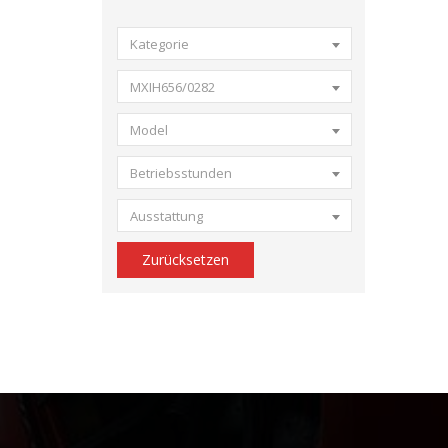
Kategorie
MXIH656/0282
Model
Betriebsstunden
Ausstattung
Zurücksetzen