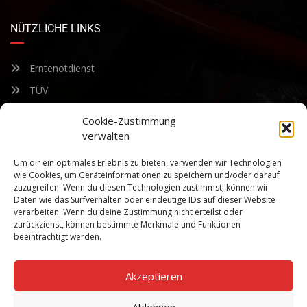
NÜTZLICHE LINKS
Erntenotdienst
TÜV
Nacherntecheck
Cookie-Zustimmung
verwalten
FÜR UNSEREN NEWSLETTER ANMELDEN
Um dir ein optimales Erlebnis zu bieten, verwenden wir Technologien
wie Cookies, um Geräteinformationen zu speichern und/oder darauf
zuzugreifen. Wenn du diesen Technologien zustimmst, können wir
Bleiben Sie auf dem Laufenden über unsere sich ständig
Daten wie das Surfverhalten oder eindeutige IDs auf dieser Website
weiterentwickelnden Produkteigenschaften und Technologien.
verarbeiten. Wenn du deine Zustimmung nicht erteilst oder
Geben Sie Ihre E-Mail-Adresse ein und abonnieren Sie unseren
zurückziehst, können bestimmte Merkmale und Funktionen
Newsletter.
beeinträchtigt werden.
Akzeptieren
Ablehnen