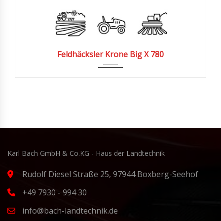
257
Feldhäcksler Krone Big X 780
Karl Bach GmbH & Co.KG - Haus der Landtechnik
Rudolf Diesel Straße 25, 97944 Boxberg-Seehof
+49 7930 - 994 30
info@bach-landtechnik.de