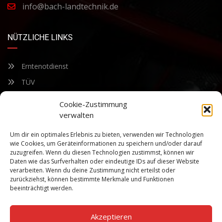
info@bach-landtechnik.de
NÜTZLICHE LINKS
Erntenotdienst
TÜV
Nacherntecheck
Cookie-Zustimmung
verwalten
FÜR UNSEREN NEWSLETTER ANMELDEN
Um dir ein optimales Erlebnis zu bieten, verwenden wir Technologien
wie Cookies, um Geräteinformationen zu speichern und/oder darauf
zuzugreifen. Wenn du diesen Technologien zustimmst, können wir
Bleiben Sie auf dem Laufenden über unsere sich ständig
Daten wie das Surfverhalten oder eindeutige IDs auf dieser Website
weiterentwickelnden Produkteigenschaften und Technologien.
verarbeiten. Wenn du deine Zustimmung nicht erteilst oder
Geben Sie Ihre E-Mail-Adresse ein und abonnieren Sie unseren
zurückziehst, können bestimmte Merkmale und Funktionen
Newsletter.
beeinträchtigt werden.
Akzeptieren