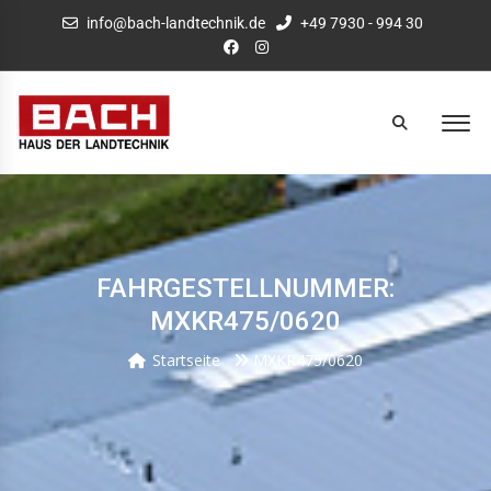
info@bach-landtechnik.de
+49 7930 - 994 30
FAHRGESTELLNUMMER:
MXKR475/0620
Startseite
MXKR475/0620