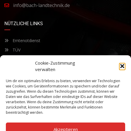
info@bach-landtechnik.de
NÜTZLICHE LINKS
Erntenotdienst
TÜV
Nacherntecheck
Cookie-Zustimmung
verwalten
FÜR UNSEREN NEWSLETTER ANMELDEN
Um dir ein optimales Erlebnis zu bieten, verwenden wir Technologien
wie Cookies, um Geräteinformationen zu speichern und/oder darauf
zuzugreifen. Wenn du diesen Technologien zustimmst, können wir
Bleiben Sie auf dem Laufenden über unsere sich ständig
Daten wie das Surfverhalten oder eindeutige IDs auf dieser Website
weiterentwickelnden Produkteigenschaften und Technologien.
verarbeiten. Wenn du deine Zustimmung nicht erteilst oder
Geben Sie Ihre E-Mail-Adresse ein und abonnieren Sie unseren
zurückziehst, können bestimmte Merkmale und Funktionen
Newsletter.
beeinträchtigt werden.
Akzeptieren