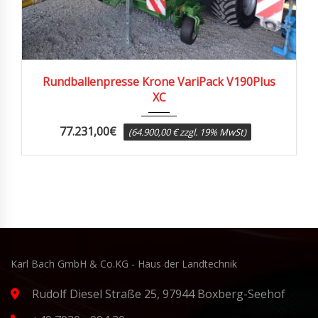
2023
1340
Rundballenpresse Krone VariPack V190Plus
XC
77.231,00
€
(64.900,00 € zzgl. 19% MwSt)
Karl Bach GmbH & Co.KG - Haus der Landtechnik
Rudolf Diesel Straße 25, 97944 Boxberg-Seehof