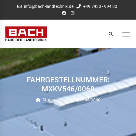
info@bach-landtechnik.de
+49 7930 - 994 30
FAHRGESTELLNUMMER:
MXKV546/0060
Startseite
MXKV546/0060