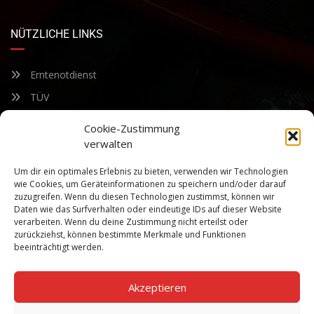
NÜTZLICHE LINKS
Erntenotdienst
TÜV
Nacherntecheck
Cookie-Zustimmung
verwalten
FÜR UNSEREN NEWSLETTER ANMELDEN
Um dir ein optimales Erlebnis zu bieten, verwenden wir Technologien
wie Cookies, um Geräteinformationen zu speichern und/oder darauf
zuzugreifen. Wenn du diesen Technologien zustimmst, können wir
Bleiben Sie auf dem Laufenden über unsere sich ständig
Daten wie das Surfverhalten oder eindeutige IDs auf dieser Website
weiterentwickelnden Produkteigenschaften und Technologien.
verarbeiten. Wenn du deine Zustimmung nicht erteilst oder
Geben Sie Ihre E-Mail-Adresse ein und abonnieren Sie unseren
zurückziehst, können bestimmte Merkmale und Funktionen
Newsletter.
beeinträchtigt werden.
Akzeptieren