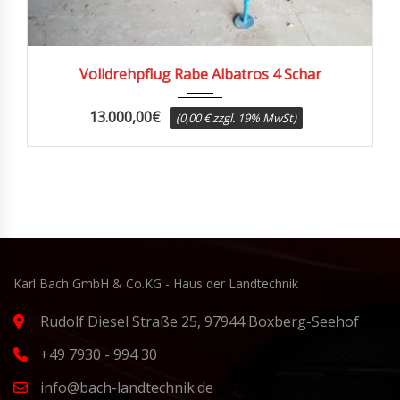
2003
Volldrehpflug Rabe Albatros 4 Schar
13.000,00
€
(0,00 € zzgl. 19% MwSt)
Karl Bach GmbH & Co.KG - Haus der Landtechnik
Rudolf Diesel Straße 25, 97944 Boxberg-Seehof
+49 7930 - 994 30
info@bach-landtechnik.de