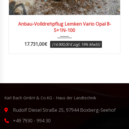
2004
Anbau-Volldrehpflug Lemken Vario Opal 8-
5+1N-100
17.731,00
€
(14.900,00 € zzgl. 19% MwSt)
Karl Bach GmbH & Co.KG - Haus der Landtechnik
Rudolf Diesel Straße 25, 97944 Boxberg-Seehof
+49 7930 - 994 30