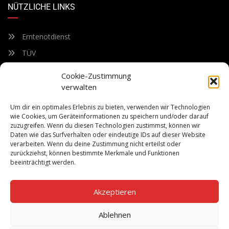
NÜTZLICHE LINKS
Erntenotdienst
TÜV
Nacherntecheck
Cookie-Zustimmung
verwalten
FÜR UNSEREN NEWSLETTER ANMELDEN
Um dir ein optimales Erlebnis zu bieten, verwenden wir Technologien
wie Cookies, um Geräteinformationen zu speichern und/oder darauf
zuzugreifen. Wenn du diesen Technologien zustimmst, können wir
Bleiben Sie auf dem Laufenden über unsere sich ständig
Daten wie das Surfverhalten oder eindeutige IDs auf dieser Website
weiterentwickelnden Produkteigenschaften und Technologien.
verarbeiten. Wenn du deine Zustimmung nicht erteilst oder
Geben Sie Ihre E-Mail-Adresse ein und abonnieren Sie unseren
zurückziehst, können bestimmte Merkmale und Funktionen
Newsletter.
beeinträchtigt werden.
Akzeptieren
Ablehnen
Abonnieren