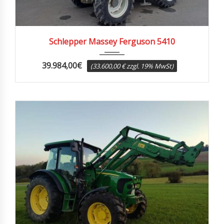
2013
6900
Schlepper Massey Ferguson 5410
39.984,00
€
(33.600,00 € zzgl. 19% MwSt)