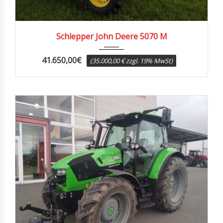
2013
3061
Schlepper John Deere 5070 M
41.650,00
€
(35.000,00 € zzgl. 19% MwSt)