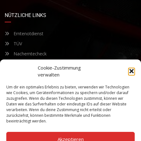
NÜTZLICHE LINKS
Erntenotdienst
TÜV
Nacherntecheck
Cookie-Zustimmung
FÜR UNSEREN NEWSLETTER ANMELDEN
verwalten
Um dir ein optimales Erlebnis zu bieten, verwenden wir Technologien
Bleiben Sie auf dem Laufenden über unsere sich ständig
wie Cookies, um Geräteinformationen zu speichern und/oder darauf
weiterentwickelnden Produkteigenschaften und Technologien.
zuzugreifen. Wenn du diesen Technologien zustimmst, können wir
Geben Sie Ihre E-Mail-Adresse ein und abonnieren Sie unseren
Daten wie das Surfverhalten oder eindeutige IDs auf dieser Website
verarbeiten. Wenn du deine Zustimmung nicht erteilst oder
Newsletter.
zurückziehst, können bestimmte Merkmale und Funktionen
beeinträchtigt werden.
Akzeptieren