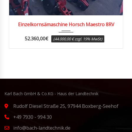
2021
Einzelkornsämaschine Horsch Maestro 8RV
52.360,00
€
(44.000,00 € zzgl. 19% MwSt)
Karl Bach GmbH & Co.KG - Haus der Landtechnik
Rudolf Diesel Straße 25, 97944 Boxberg-Seehof
+49 7930 - 994 30
info@bach-landtechnik.de