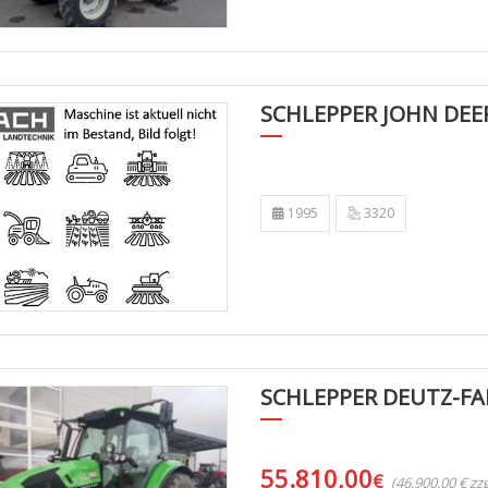
SCHLEPPER JOHN DEE
1995
3320
SCHLEPPER DEUTZ-FA
55.810,00
€
(46.900,00 € z