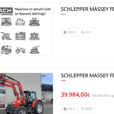
SCHLEPPER MASSEY F
2020
970
SCHLEPPER MASSEY F
39.984,00
€
(33.600,00 € z
2013
6900