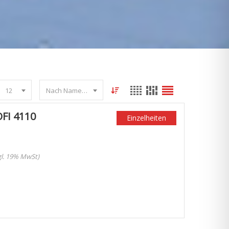
12
Nach Name sortieren
FI 4110
Einzelheiten
zgl. 19% MwSt)