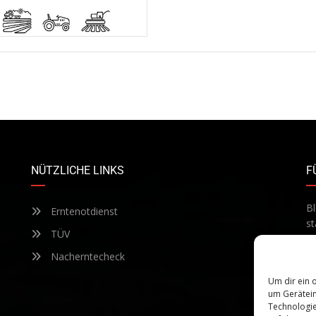
NÜTZLICHE LINKS
F
Bl
Erntenotdienst
st
TÜV
Te
ab
Nacherntecheck
Um dir ein 
um Gerätein
Technologie