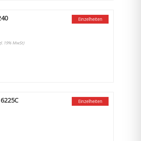
240
Einzelheiten
zgl. 19% MwSt)
 6225C
Einzelheiten