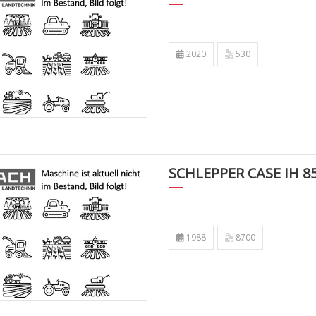
2020
530
SCHLEPPER CASE IH 8
1988
8700