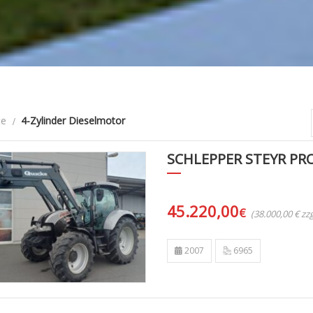
te
4-Zylinder Dieselmotor
SCHLEPPER STEYR PRO
45.220,00
€
(38.000,00 € z
2007
6965