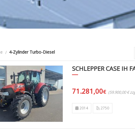
te
4-Zylinder Turbo-Diesel
SCHLEPPER CASE IH 
71.281,00
€
(59.900,00 € z
2014
2750