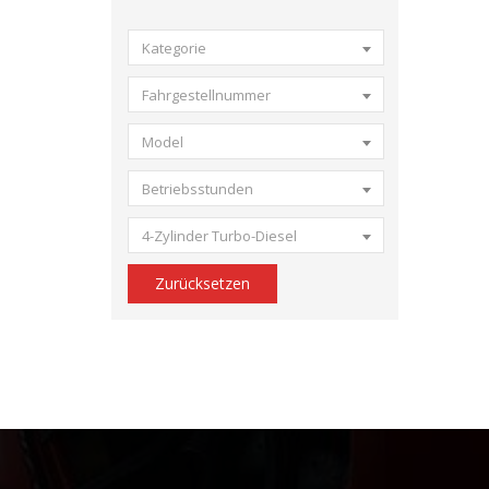
Kategorie
Fahrgestellnummer
Model
Betriebsstunden
4-Zylinder Turbo-Diesel
Zurücksetzen