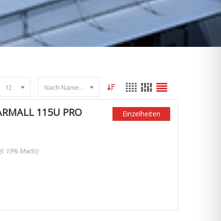
12
Nach Name sortieren
FARMALL 115U PRO
Einzelheiten
zgl. 19% MwSt)