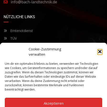
info@bach-landtechnik.de
NÜTZLICHE LINKS
Erntenotdienst
TÜV
Nacherntecheck
Cookie-Zustimmung
verwalten
FÜR UNSEREN NEWSLETTER ANMELDEN
Um dir ein optimales Erlebnis zu bieten, verwenden wir Technologien
wie Cookies, um Geräteinformationen zu speichern und/oder darauf
zuzugreifen. Wenn du diesen Technologien zustimmst, können wir
Bleiben Sie auf dem Laufenden über unsere sich ständig
Daten wie das Surfverhalten oder eindeutige IDs auf dieser Website
weiterentwickelnden Produkteigenschaften und Technologien.
verarbeiten. Wenn du deine Zustimmung nicht erteilst oder
Geben Sie Ihre E-Mail-Adresse ein und abonnieren Sie unseren
zurückziehst, können bestimmte Merkmale und Funktionen
Newsletter.
beeinträchtigt werden.
Akzeptieren