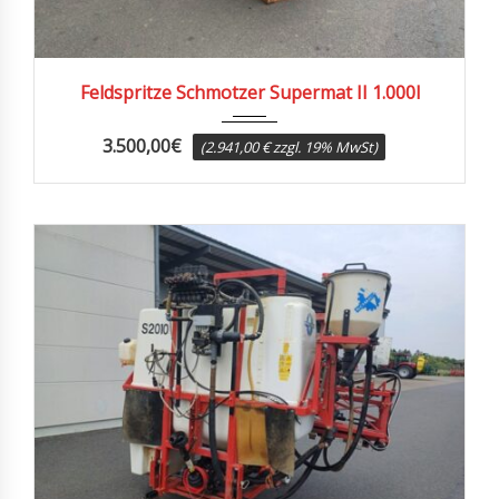
1991
Feldspritze Schmotzer Supermat II 1.000l
3.500,00
€
(2.941,00 € zzgl. 19% MwSt)