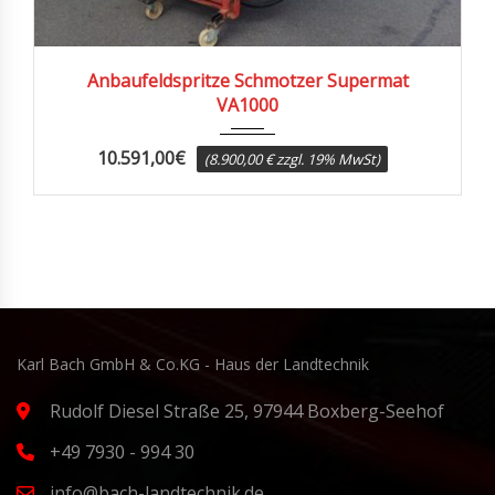
2010
Anbaufeldspritze Schmotzer Supermat
VA1000
10.591,00
€
(8.900,00 € zzgl. 19% MwSt)
Karl Bach GmbH & Co.KG - Haus der Landtechnik
Rudolf Diesel Straße 25, 97944 Boxberg-Seehof
+49 7930 - 994 30
info@bach-landtechnik.de