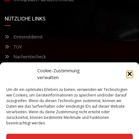
NÜTZLICHE LINKS
Erntenotdienst
TÜV
Nacherntecheck
Cookie-Zustimmung
FÜR UNSEREN NEWSLETTER ANMELDEN
verwalten
Um dir ein optimales Erlebnis zu bieten, verwenden wir Technologien
Bleiben Sie auf dem Laufenden über unsere sich ständig
wie Cookies, um Geräteinformationen zu speichern und/oder darauf
weiterentwickelnden Produkteigenschaften und Technologien.
zuzugreifen. Wenn du diesen Technologien zustimmst, können wir
Geben Sie Ihre E-Mail-Adresse ein und abonnieren Sie unseren
Daten wie das Surfverhalten oder eindeutige IDs auf dieser Website
verarbeiten. Wenn du deine Zustimmung nicht erteilst oder
Newsletter.
zurückziehst, können bestimmte Merkmale und Funktionen
beeinträchtigt werden.