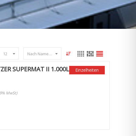
12
Nach Name sortieren
ER SUPERMAT II 1.000L
Einzelheiten
 19% MwSt)