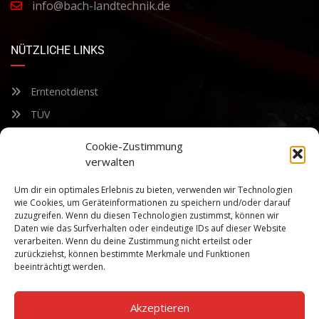
info@bach-landtechnik.de
NÜTZLICHE LINKS
Erntenotdienst
TÜV
Nacherntecheck
Cookie-Zustimmung
verwalten
FÜR UNSEREN NEWSLETTER ANMELDEN
Um dir ein optimales Erlebnis zu bieten, verwenden wir Technologien
wie Cookies, um Geräteinformationen zu speichern und/oder darauf
zuzugreifen. Wenn du diesen Technologien zustimmst, können wir
Bleiben Sie auf dem Laufenden über unsere sich ständig
Daten wie das Surfverhalten oder eindeutige IDs auf dieser Website
weiterentwickelnden Produkteigenschaften und Technologien.
verarbeiten. Wenn du deine Zustimmung nicht erteilst oder
Geben Sie Ihre E-Mail-Adresse ein und abonnieren Sie unseren
zurückziehst, können bestimmte Merkmale und Funktionen
Newsletter.
beeinträchtigt werden.
Akzeptieren