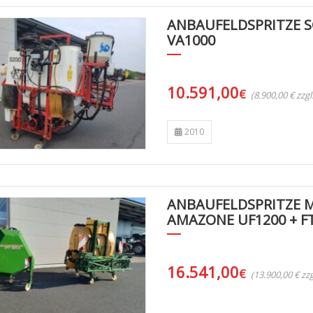
ANBAUFELDSPRITZE 
VA1000
10.591,00
€
(8.900,00 € zzg
2010
ANBAUFELDSPRITZE 
AMAZONE UF1200 + F
16.541,00
€
(13.900,00 € z