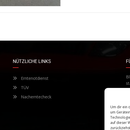
NÜTZLICHE LINKS
F
Bl
Erntenotdienst
st
TÜV
Te
ab
Nacherntecheck
Um dir ein 
um Gerätein
Technologie
auf dieser 
zurückziehs